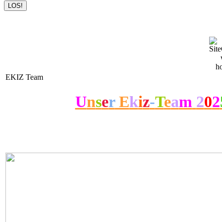
EKIZ Team
U
n
s
e
r
E
k
i
z
-
T
e
a
m
2
0
2