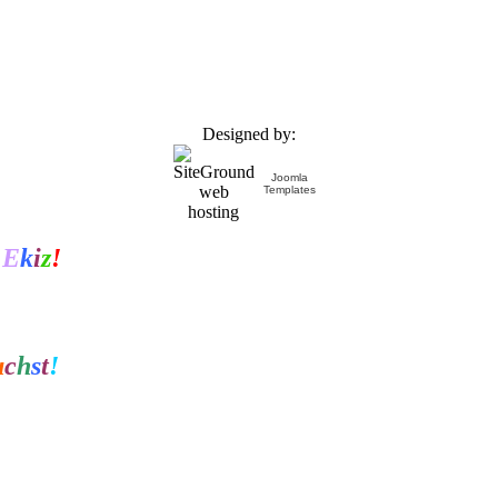
Designed by:
Joomla
Templates
E
k
i
z
!
u
c
h
s
t
!