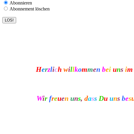
Abonnieren
Abonnement löschen
H
e
r
z
l
i
c
h
w
i
l
l
k
o
m
m
e
n
b
e
i
u
n
s
i
m
W
i
r
f
r
e
u
e
n
u
n
s
,
d
a
s
s
D
u
u
n
s
b
e
s